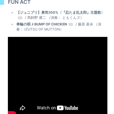
FUN ACT
【ジュニプリ】勇気100%〈『忍たま乱太郎』主題歌〉
/ 馬飼野 康二 （演奏： ともくんズ）
車輪の唄 ♪ BUMP OF CHICKEN
/ 藤原 基央 （演
奏： IZUTSU OF MUTTON）