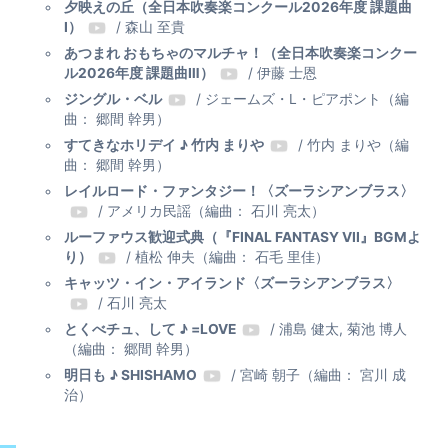
夕映えの丘（全日本吹奏楽コンクール2026年度 課題曲
Ⅰ）
/ 森山 至貴
あつまれ おもちゃのマルチャ！（全日本吹奏楽コンクー
ル2026年度 課題曲Ⅲ）
/ 伊藤 士恩
ジングル・ベル
/ ジェームズ・L・ピアポント（編
曲： 郷間 幹男）
すてきなホリデイ ♪ 竹内 まりや
/ 竹内 まりや（編
曲： 郷間 幹男）
レイルロード・ファンタジー！〈ズーラシアンブラス〉
/ アメリカ民謡（編曲： 石川 亮太）
ルーファウス歓迎式典（『FINAL FANTASY VII』BGMよ
り）
/ 植松 伸夫（編曲： 石毛 里佳）
キャッツ・イン・アイランド〈ズーラシアンブラス〉
/ 石川 亮太
とくべチュ、して ♪ =LOVE
/ 浦島 健太, 菊池 博人
（編曲： 郷間 幹男）
明日も ♪ SHISHAMO
/ 宮崎 朝子（編曲： 宮川 成
治）