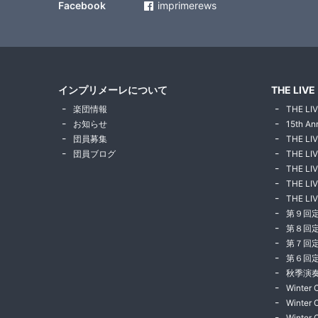
Facebook
imprimerews
インプリメーレについて
THE LIVE
楽団情報
THE LIV
お知らせ
15th An
団員募集
THE LI
団員ブログ
THE LIV
THE LIV
THE LIV
THE LIV
第９回
第８回
第７回
第６回
秋季演奏
Winter 
Winter 
Winter 