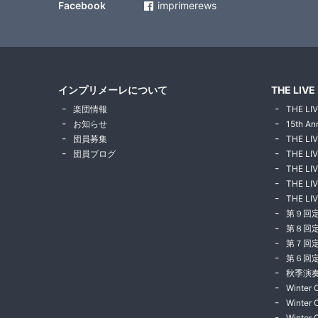
Facebook
imprimerews
インプリメーレについて
THE LIVE
楽団情報
THE LIV
お知らせ
15th An
団員募集
THE LI
団員ブログ
THE LIV
THE LIV
THE LIV
THE LIV
第９回
第８回
第７回
第６回
秋季演奏
Winter 
Winter 
Winter 