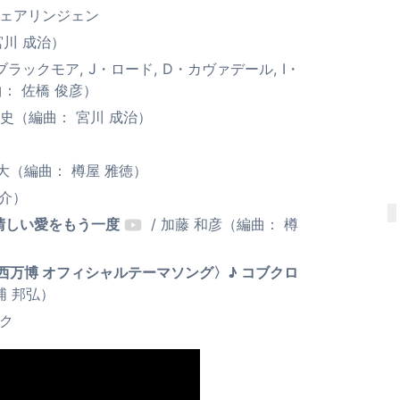
ウェアリンジェン
宮川 成治）
・ブラックモア, J・ロード, D・カヴァデール, I・
曲： 佐橋 俊彦）
和史（編曲： 宮川 成治）
八大（編曲： 樽屋 雅徳）
洋介）
晴しい愛をもう一度
/ 加藤 和彦（編曲： 樽
関西万博 オフィシャルテーマソング〉♪ コブクロ
浦 邦弘）
ーク