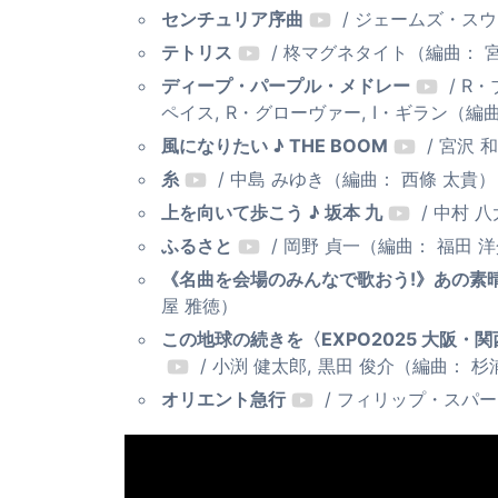
センチュリア序曲
/ ジェームズ・ス
テトリス
/ 柊マグネタイト（編曲： 
ディープ・パープル・メドレー
/ R
ペイス, R・グローヴァー, I・ギラン（編
風になりたい ♪ THE BOOM
/ 宮沢 
糸
/ 中島 みゆき（編曲： 西條 太貴）
上を向いて歩こう ♪ 坂本 九
/ 中村 
ふるさと
/ 岡野 貞一（編曲： 福田 
《名曲を会場のみんなで歌おう!》あの素
屋 雅徳）
この地球の続きを〈EXPO2025 大阪・
/ 小渕 健太郎, 黒田 俊介（編曲： 杉
オリエント急行
/ フィリップ・スパ