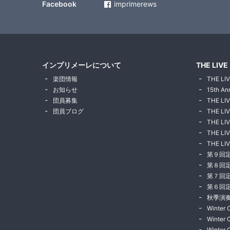
Facebook
imprimerews
インプリメーレについて
THE LIVE
楽団情報
THE LIV
お知らせ
15th An
団員募集
THE LI
団員ブログ
THE LIV
THE LIV
THE LIV
THE LIV
第９回
第８回
第７回
第６回
秋季演奏
Winter 
Winter 
Winter 