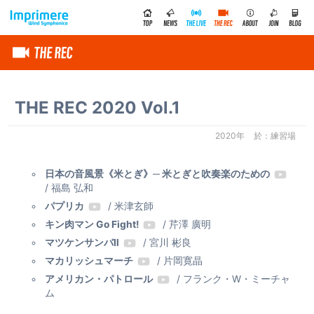
THE REC 2020 Vol.1
2020年
練習場
日本の音風景《米とぎ》─ 米とぎと吹奏楽のための
/ 福島 弘和
パプリカ
/ 米津玄師
キン肉マン Go Fight!
/ 芹澤 廣明
マツケンサンバⅡ
/ 宮川 彬良
マカリッシュマーチ
/ 片岡寛晶
アメリカン・パトロール
/ フランク・W・ミーチャ
ム