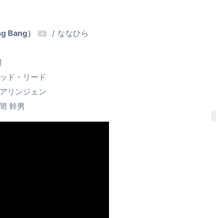
ng Bang）
/ ななひら
譲
レッド・リード
ェアリンジェン
間 幹男