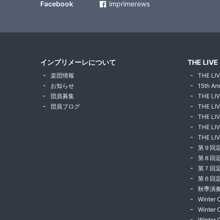
Facebook
imprimerews
インプリメーレについて
THE LIVE
楽団情報
THE LIV
お知らせ
15th An
団員募集
THE LI
団員ブログ
THE LIV
THE LIV
THE LIV
THE LIV
第９回
第８回
第７回
第６回
秋季演奏
Winter 
Winter 
Winter 