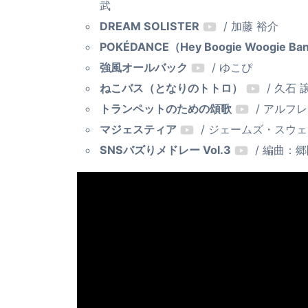
武
DREAM SOLISTER
/ 加藤 裕介
POKÉDANCE（Hey Boogie Woogie Ba
強風オールバック
/ ゆこぴ
ねこバス（となりのトトロ）
/ 久石 
トランペットのための頌歌
/ アルフ
マジェスティア
/ ジェームズ・スウ
SNSバズりメドレー Vol.3
/ 編曲：郷