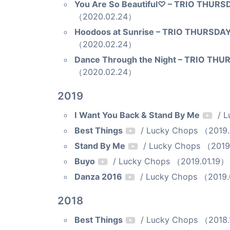
You Are So Beautiful♡ – TRIO THURS
（2020.02.24）
Hoodoos at Sunrise – TRIO THURSDA
（2020.02.24）
Dance Through the Night – TRIO TH
（2020.02.24）
2019
I Want You Back & Stand By Me
/ L
Best Things
/ Lucky Chops （2019.
Stand By Me
/ Lucky Chops （2019
Buyo
/ Lucky Chops （2019.01.19）
Danza 2016
/ Lucky Chops （2019.
2018
Best Things
/ Lucky Chops （2018.