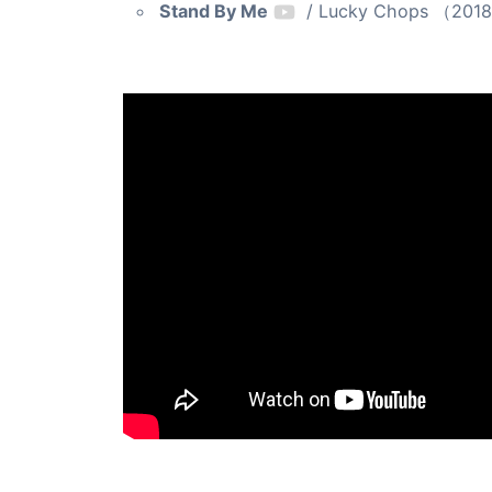
Stand By Me
/ Lucky Chops （2018