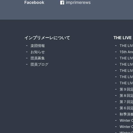
Facebook
imprimerews
インプリメーレについて
THE LIVE
楽団情報
THE LIV
お知らせ
15th An
団員募集
THE LI
団員ブログ
THE LIV
THE LIV
THE LIV
THE LIV
第９回
第８回
第７回
第６回
秋季演奏
Winter 
Winter 
Winter 