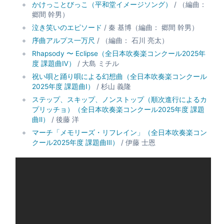
かけっことびっこ（平和堂イメージソング）
/ （編曲：
郷間 幹男）
泣き笑いのエピソード
/ 秦 基博（編曲： 郷間 幹男）
序曲アルプス一万尺
/ （編曲： 石川 亮太）
Rhapsody 〜 Eclipse（全日本吹奏楽コンクール2025年
度 課題曲Ⅳ）
/ 大島 ミチル
祝い唄と踊り唄による幻想曲（全日本吹奏楽コンクール
2025年度 課題曲Ⅰ）
/ 杉山 義隆
ステップ、スキップ、ノンストップ（順次進行によるカ
プリッチョ）（全日本吹奏楽コンクール2025年度 課題
曲Ⅱ）
/ 後藤 洋
マーチ「メモリーズ・リフレイン」（全日本吹奏楽コン
クール2025年度 課題曲Ⅲ）
/ 伊藤 士恩